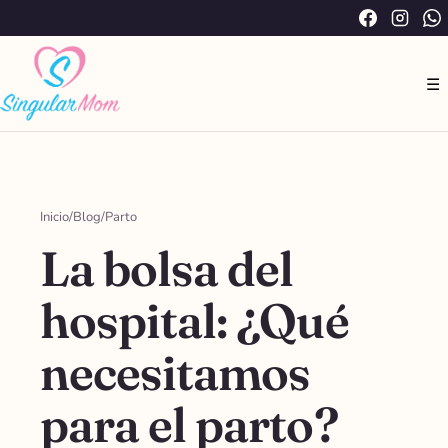
Saltar
Facebook
Instag
W
al
contenido
☰
Inicio
/
Blog
/
Parto
La bolsa del
hospital: ¿Qué
necesitamos
para el parto?