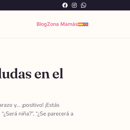
Facebook
Instagram
WhatsApp
Blog
Zona Mamás
dudas en el
azo y… ¡positivo! ¡Estás
“¿Será niña?”, “¿Se parecerá a