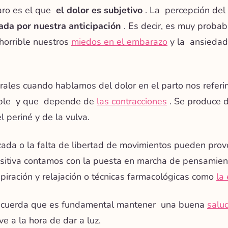
aro es el que
el dolor es subjetivo
. La
percepción del
iada por nuestra anticipación
. Es decir, es muy proba
 horrible nuestros
miedos en el embarazo
y la
ansiedad
rales cuando hablamos del dolor en el parto nos refer
ble
y que
depende de
las contracciones
. Se produce d
l periné y de la vulva.
zada o la falta de libertad de movimientos pueden provo
sitiva contamos con la puesta en marcha de
pensamient
piración y relajación
o técnicas farmacológicas como
la
ecuerda que es fundamental mantener una buena
salu
ve a la hora de dar a luz.