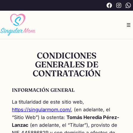
Saltar
Facebook
Instag
W
al
contenido
☰
CONDICIONES
GENERALES DE
CONTRATACIÓN
INFORMACIÓN GENERAL
La titularidad de este sitio web,
https://singularmom.com/
, (en adelante, el
“Sitio Web”) la ostenta:
Tomás Heredia Pérez-
Lanzac
(en adelante, el “Titular”), provisto de
NIF 44588682P y con domicilio a efectos de