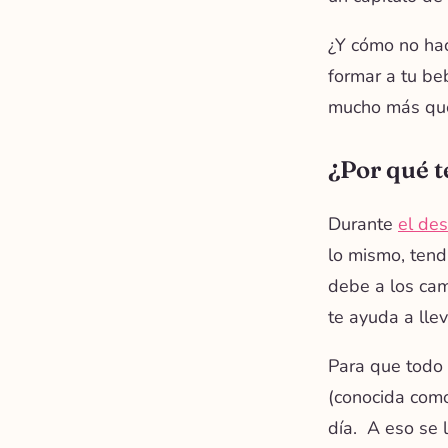
¿Y cómo no hac
formar a tu be
mucho más que
¿Por qué t
Durante
el des
lo mismo, tend
debe a los
cam
te ayuda a lle
Para que todo 
(conocida como
día. A eso se 