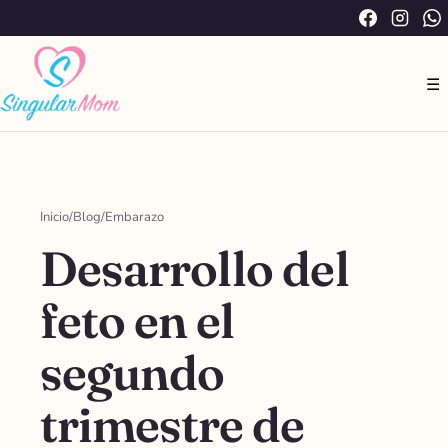
Saltar
Facebook
Instag
W
al
contenido
☰
Inicio
/
Blog
/
Embarazo
Desarrollo del
feto en el
segundo
trimestre de