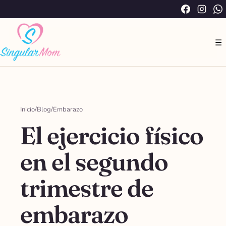
Saltar
Facebook
Instag
W
al
contenido
☰
Inicio
/
Blog
/
Embarazo
El ejercicio físico
en el segundo
trimestre de
embarazo