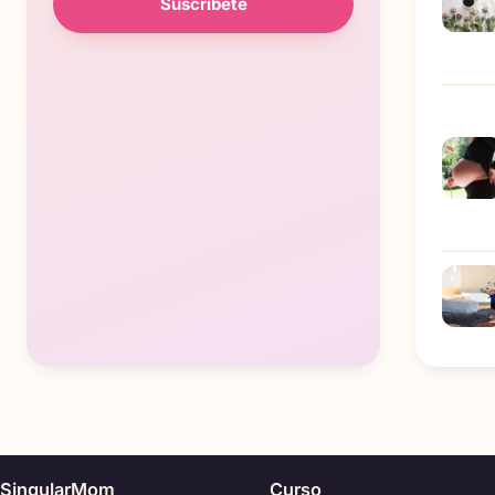
Suscríbete
SingularMom
Curso