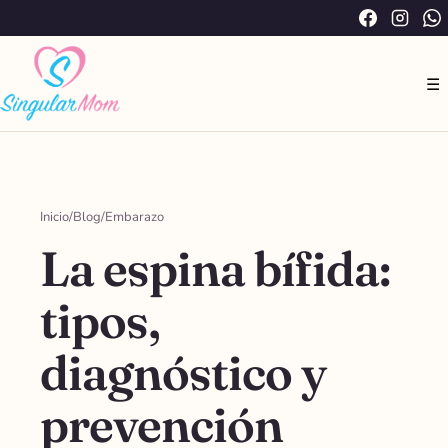
Saltar
Facebook
Instag
W
al
contenido
☰
Inicio
/
Blog
/
Embarazo
La espina bífida:
tipos,
diagnóstico y
prevención